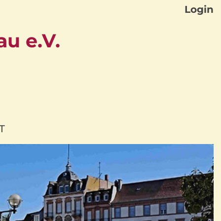
Login
u e.V.
T